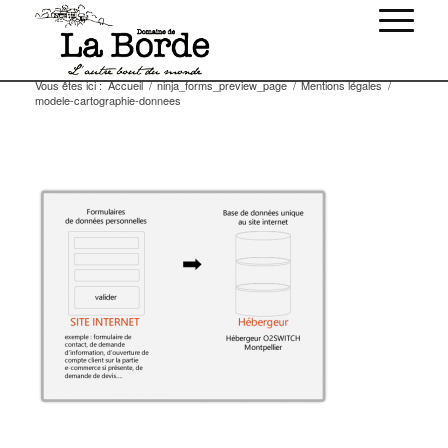
Vous êtes ici :
Accueil
/
ninja_forms_preview_page
/
Mentions légales
/
modele-cartographie-donnees