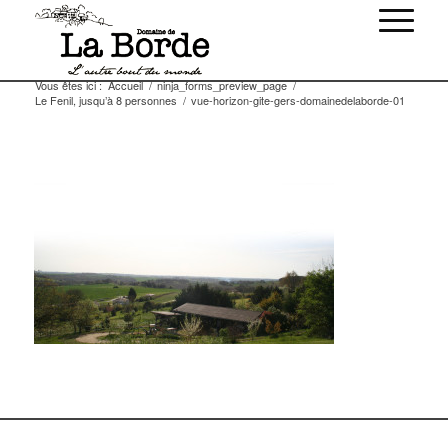
Vous êtes ici :
Accueil
/
ninja_forms_preview_page
/
Le Fenil, jusqu’à 8 personnes
/
vue-horizon-gite-gers-domainedelaborde-01