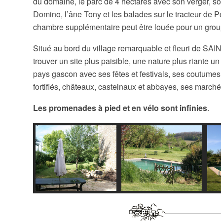
du domaine, le parc de 4 hectares avec son verger, so
Domino, l’âne Tony et les balades sur le tracteur de Pe
chambre supplémentaire peut être louée pour un gro
Situé au bord du village remarquable et fleuri de SA
trouver un site plus paisible, une nature plus riante u
pays gascon avec ses fêtes et festivals, ses coutumes 
fortifiés, châteaux, castelnaux et abbayes, ses march
Les promenades à pied et en vélo sont infinies
.