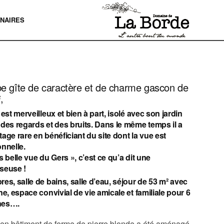
NAIRES
e gîte de caractère et de charme gascon de
,
 est merveilleux et bien à part, isolé avec son jardin
des regards et des bruits. Dans le même temps il a
age rare en bénéficiant du site dont la vue est
nnelle.
s belle vue du Gers », c’est ce qu’a dit une
seuse !
es, salle de bains, salle d’eau, séjour de 53 m² avec
ne, espace convivial de vie amicale et familiale pour 6
nes….
en bâtiment de ferme de pierre blonde a été aménagé