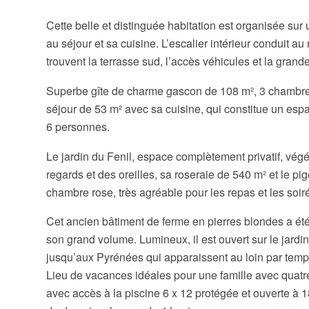
Cette belle et distinguée habitation est organisée sur 
au séjour et sa cuisine. L’escalier intérieur conduit au 
trouvent la terrasse sud, l’accès véhicules et la grande
Superbe gîte de charme gascon de 108 m², 3 chambres,
séjour de 53 m² avec sa cuisine, qui constitue un espa
6 personnes.
Le jardin du Fenil, espace complètement privatif, végét
regards et des oreilles, sa roseraie de 540 m² et le pi
chambre rose, très agréable pour les repas et les soir
Cet ancien bâtiment de ferme en pierres blondes a ét
son grand volume. Lumineux, il est ouvert sur le jardi
jusqu’aux Pyrénées qui apparaissent au loin par temps 
Lieu de vacances idéales pour une famille avec quatre
avec accès à la piscine 6 x 12 protégée et ouverte à 180