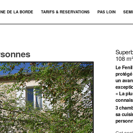
INE DE LA BORDE
TARIFS & RESERVATIONS
PAS LOIN
SEMI
ersonnes
Superb
108 m²
Le Fenil
protégé 
un avant
exceptio
« La plu
connais
3 chambr
sa cuisi
person
Cet anci