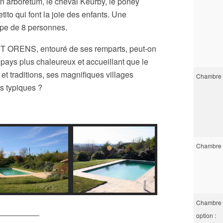
n arboretum, le cheval Keurby, le poney
tito qui font la joie des enfants. Une
upe de 8 personnes.
INT ORENS, entouré de ses remparts, peut-on
n pays plus chaleureux et accueillant que le
et traditions, ses magnifiques villages
Chambre 
és typiques ?
Chambre 
Chambre 
option :