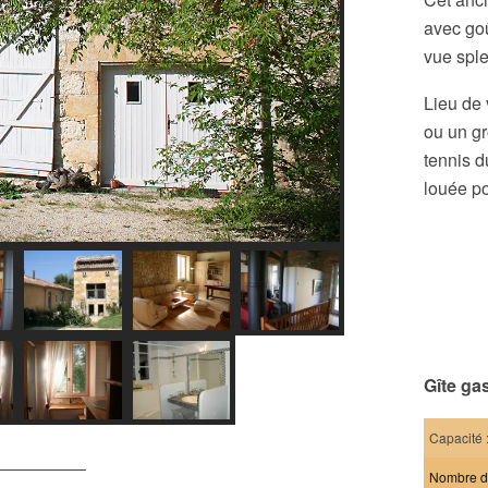
avec goû
vue sple
Lieu de 
ou un gr
tennis d
louée p
Gîte ga
Capacité 
Nombre d