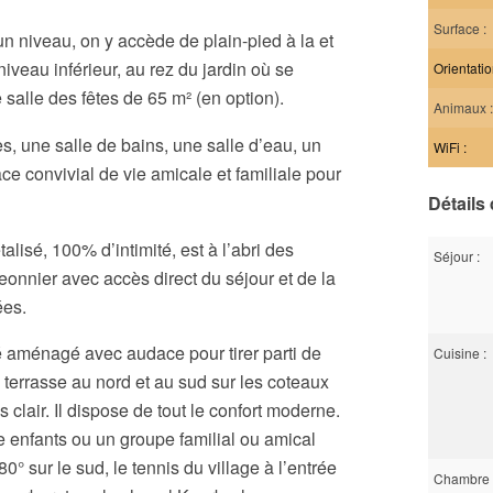
Surface :
un niveau, on y accède de plain-pied à la et
niveau inférieur, au rez du jardin où se
Orientatio
 salle des fêtes de 65 m² (en option).
Animaux :
 une salle de bains, une salle d’eau, un
WiFi :
ce convivial de vie amicale et familiale pour
Détails 
alisé, 100% d’intimité, est à l’abri des
Séjour :
geonnier avec accès direct du séjour et de la
ées.
é aménagé avec audace pour tirer parti de
Cuisine :
n terrasse au nord et au sud sur les coteaux
clair. Il dispose de tout le confort moderne.
 enfants ou un groupe familial ou amical
° sur le sud, le tennis du village à l’entrée
Chambre 