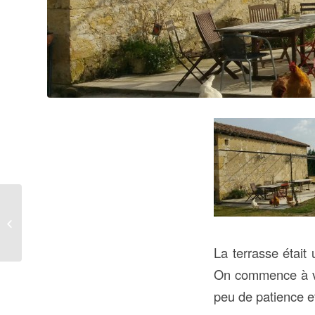
Le miel de La borde
La terrasse était 
On commence à voi
peu de patience et