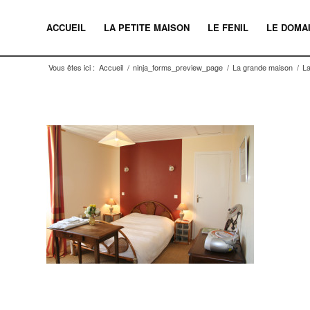
ACCUEIL
LA PETITE MAISON
LE FENIL
LE DOMA
Vous êtes ici :
Accueil
/
ninja_forms_preview_page
/
La grande maison
/
L