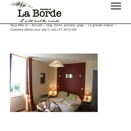
Vous êtes ici :
Accueil
/
ninja_forms_preview_page
/
La grande maison
/
Chambre d’Amis pour site 2 JUILLET 2010 035