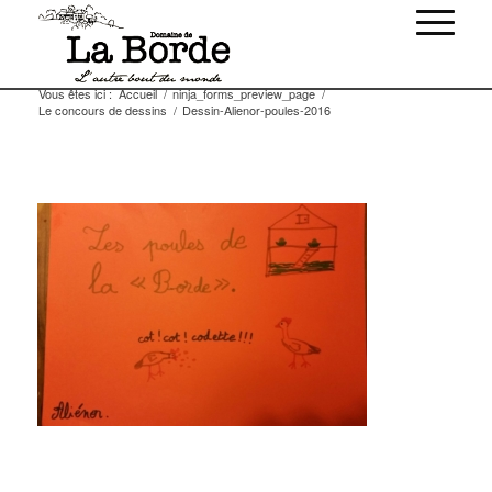
Vous êtes ici :
Accueil
/
ninja_forms_preview_page
/
Le concours de dessins
/
Dessin-Alienor-poules-2016