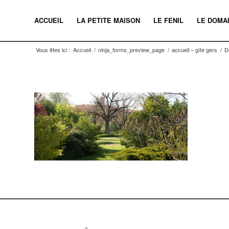
ACCUEIL
LA PETITE MAISON
LE FENIL
LE DOMA
Vous êtes ici :
Accueil
/
ninja_forms_preview_page
/
accueil – gîte gers
/
D