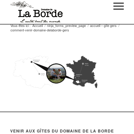
Vous êtes ici :
Accueil
/
ninja_forms_preview_page
/
accueil – gîte gers
/
comment-venir-domaine-delaborde-gers
VENIR AUX GÎTES DU DOMAINE DE LA BORDE